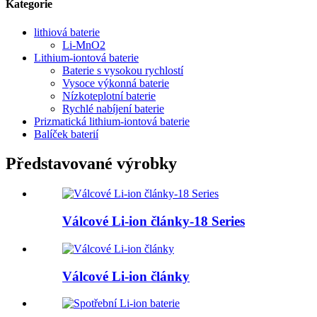
Kategorie
lithiová baterie
Li-MnO2
Lithium-iontová baterie
Baterie s vysokou rychlostí
Vysoce výkonná baterie
Nízkoteplotní baterie
Rychlé nabíjení baterie
Prizmatická lithium-iontová baterie
Balíček baterií
Představované výrobky
Válcové Li-ion články-18 Series
Válcové Li-ion články