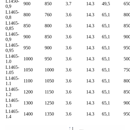
L1450-
900
850
3.7
14.3
49,5
65
0,9
L1465-
800
760
3.6
14.3
65,1
80
0,8
L1465-
850
800
3.6
14.3
65,1
85
0,85
L1465-
900
850
3.6
14.3
65,1
90
0,9
L1465-
950
900
3.6
14.3
65,1
95
0,95
L1465-
1000
950
3.6
14.3
65,1
50
1.0
L1465-
1050
1000
3.6
14.3
65,1
75
1.05
L1465-
1100
1050
3.6
14.3
65,1
80
1.1
L1465-
1200
1150
3.6
14.3
65,1
85
1.2
L1465-
1300
1250
3.6
14.3
65,1
90
1.3
L1465-
1400
1350
3.6
14.3
65,1
95
1.4