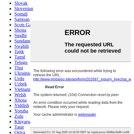
Slovak
Slovenian
Somali
Samoan
Scots Gaelic
Shona
Sindhi
Sundanese
Swahili
Tajik
Tamil
Telugu
Thai
Ukrainian
Urdu
Uzbek
Vietnamese
Welsh
Xhosa
Yiddish
Yoruba
Zulu
Kinyarwanda
Tatar
Oriya