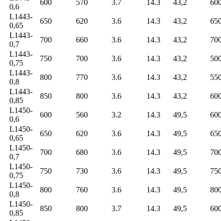
600
570
3.7
14.3
43,2
60
0,6
L1443-
650
620
3.6
14.3
43,2
65
0,65
L1443-
700
660
3.6
14.3
43,2
70
0,7
L1443-
750
700
3.6
14.3
43,2
50
0,75
L1443-
800
770
3.6
14.3
43,2
55
0,8
L1443-
850
800
3.6
14.3
43,2
60
0,85
L1450-
600
560
3.2
14.3
49,5
60
0,6
L1450-
650
620
3.6
14.3
49,5
65
0,65
L1450-
700
680
3.6
14.3
49,5
70
0,7
L1450-
750
730
3.6
14.3
49,5
75
0,75
L1450-
800
760
3.6
14.3
49,5
80
0,8
L1450-
850
800
3.7
14.3
49,5
60
0,85