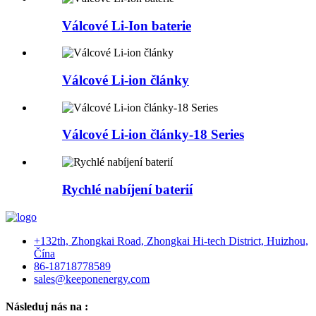
Válcové Li-Ion baterie
Válcové Li-ion články
Válcové Li-ion články-18 Series
Rychlé nabíjení baterií
+132th, Zhongkai Road, Zhongkai Hi-tech District, Huizhou,
Čína
86-18718778589
sales@keeponenergy.com
Následuj nás na :