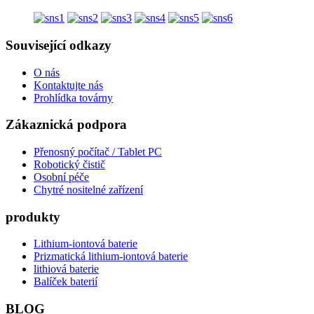
Související odkazy
O nás
Kontaktujte nás
Prohlídka továrny
Zákaznická podpora
Přenosný počítač / Tablet PC
Robotický čistič
Osobní péče
Chytré nositelné zařízení
produkty
Lithium-iontová baterie
Prizmatická lithium-iontová baterie
lithiová baterie
Balíček baterií
BLOG