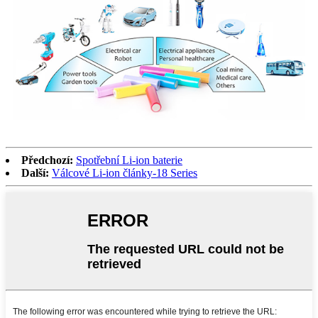
Předchozí:
Spotřební Li-ion baterie
Další:
Válcové Li-ion články-18 Series