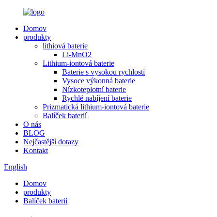
Domov
produkty
lithiová baterie
Li-MnO2
Lithium-iontová baterie
Baterie s vysokou rychlostí
Vysoce výkonná baterie
Nízkoteplotní baterie
Rychlé nabíjení baterie
Prizmatická lithium-iontová baterie
Balíček baterií
O nás
BLOG
Nejčastější dotazy
Kontakt
English
Domov
produkty
Balíček baterií