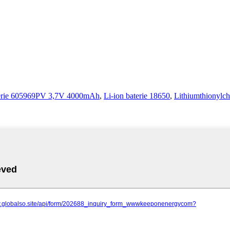
terie 605969PV 3,7V 4000mAh
,
Li-ion baterie 18650
,
Lithiumthionylch