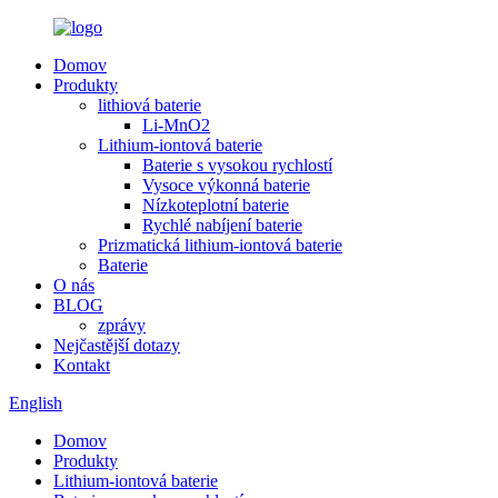
Domov
Produkty
lithiová baterie
Li-MnO2
Lithium-iontová baterie
Baterie s vysokou rychlostí
Vysoce výkonná baterie
Nízkoteplotní baterie
Rychlé nabíjení baterie
Prizmatická lithium-iontová baterie
Baterie
O nás
BLOG
zprávy
Nejčastější dotazy
Kontakt
English
Domov
Produkty
Lithium-iontová baterie