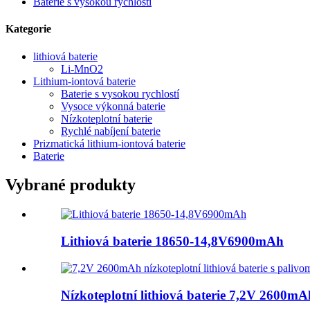
Baterie s vysokou rychlostí
Kategorie
lithiová baterie
Li-MnO2
Lithium-iontová baterie
Baterie s vysokou rychlostí
Vysoce výkonná baterie
Nízkoteplotní baterie
Rychlé nabíjení baterie
Prizmatická lithium-iontová baterie
Baterie
Vybrané produkty
Lithiová baterie 18650-14,8V6900mAh
Nízkoteplotní lithiová baterie 7,2V 2600mAh 