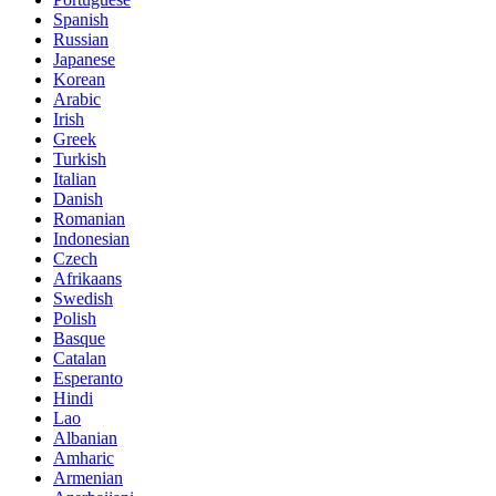
Spanish
Russian
Japanese
Korean
Arabic
Irish
Greek
Turkish
Italian
Danish
Romanian
Indonesian
Czech
Afrikaans
Swedish
Polish
Basque
Catalan
Esperanto
Hindi
Lao
Albanian
Amharic
Armenian