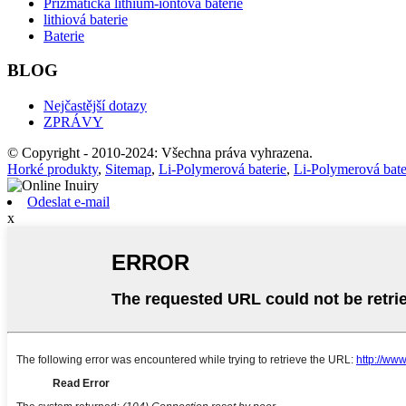
Prizmatická lithium-iontová baterie
lithiová baterie
Baterie
BLOG
Nejčastější dotazy
ZPRÁVY
© Copyright - 2010-2024: Všechna práva vyhrazena.
Horké produkty
,
Sitemap
,
Li-Polymerová baterie
,
Li-Polymerová ba
Odeslat e-mail
x