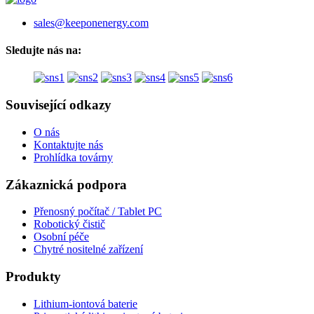
sales@keeponenergy.com
Sledujte nás na:
Související odkazy
O nás
Kontaktujte nás
Prohlídka továrny
Zákaznická podpora
Přenosný počítač / Tablet PC
Robotický čistič
Osobní péče
Chytré nositelné zařízení
Produkty
Lithium-iontová baterie